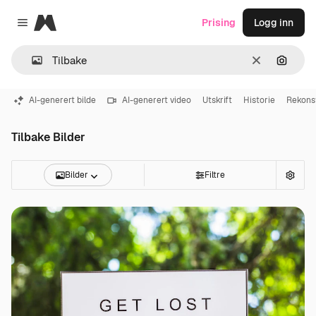
Magnific
Prising
Logg inn
Close menu
Slett
Søk ett
AI-generert bilde
AI-generert video
Utskrift
Historie
Rekons
Tilbake Bilder
Bilder
Filtre