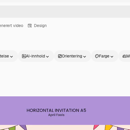
enerert video
Design
atelse
AI-innhold
Orientering
Farge
M
Produkter
Kom i gang