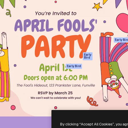
ttformen for å lede ditt
Spaces
Academy
er enn 1 million abonnenter
AI-assistent
Dokumentasjon
selskaper, byråer og studioer.
AI Image Generator
Support
ål
AI-videogenerator
Vilkår for bruk
AI-
Personvernerklæ
stemmegenerator
Originaler
Early Bir
Arkivinnhold
Retningslinjer for
MCP for
informasjonskaps
Early
Bird
Claude/ChatGPT
Tillitssenter
Agenter
Early Bird
Affiliates
API
For bedrifter
Mobilapp
Alle Magnific-
verktøy
-
2026
Freepik Company S.L.U.
Alle rettigheter forbeholdt
.
By clicking “Accept All Cookies”, you ag