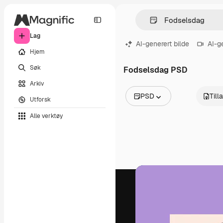
Lag
AI-generert bilde
AI-g
Hjem
Søk
Fodselsdag PSD
Arkiv
PSD
Till
Utforsk
Alle bilder
Alle verktøy
Vektorer
Illustrasjoner
Bilder
PSD
Maler
Mockups
Videoer
Opptak
Bevegelsesgrafikk
Videomaler
Ikoner
3D-modeller
Skrifter