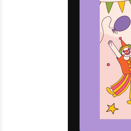
Den kreative pla
beste arbeid. M
blant kreative, 
Norsk bokm
Copyright © 2010