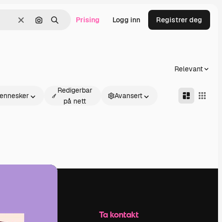
Prising
Logg inn
Registrer deg
Slett
Søk etter bilde
Søk
Relevant
Redigerbar
ennesker
Avansert
på nett
Selskap
Ta kontakt