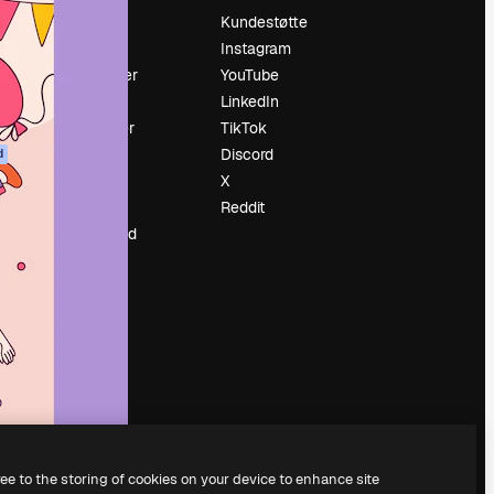
Prising
Kundestøtte
Om oss
Instagram
Anmeldelser
YouTube
Karrierer
LinkedIn
ring
Søketrender
TikTok
Blogg
Discord
d
Hendelser
X
ler
Slidesgo
Reddit
Selg innhold
Presserom
Leter etter
magnific.ai
ree to the storing of cookies on your device to enhance site