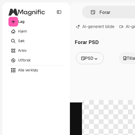
Lag
AI-generert bilde
AI-g
Hjem
Søk
Forar PSD
Arkiv
PSD
Till
Utforsk
Alle bilder
Alle verktøy
Vektorer
Illustrasjoner
Bilder
PSD
Maler
Mockups
Videoer
Opptak
Bevegelsesgrafikk
Videomaler
Ikoner
3D-modeller
Skrifter