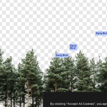
ttformen for å lede ditt
Spaces
Academy
er enn 1 million abonnenter
AI-assistent
Dokumentasjon
selskaper, byråer og studioer.
AI Image Generator
Support
ål
AI-videogenerator
Vilkår for bruk
AI-
Personvernerklæ
stemmegenerator
Originaler
Early Bir
Arkivinnhold
Retningslinjer for
MCP for
informasjonskaps
Early
Bird
Claude/ChatGPT
Tillitssenter
Agenter
Early Bird
Affiliates
API
For bedrifter
Mobilapp
Alle Magnific-
verktøy
-
2026
Freepik Company S.L.U.
Alle rettigheter forbeholdt
.
By clicking “Accept All Cookies”, you ag