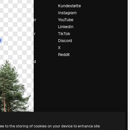
Prising
Kundestøtte
Om oss
Instagram
Anmeldelser
YouTube
Karrierer
LinkedIn
ring
Søketrender
TikTok
Blogg
Discord
d
Hendelser
X
ler
Slidesgo
Reddit
Selg innhold
Presserom
Leter etter
magnific.ai
ree to the storing of cookies on your device to enhance site