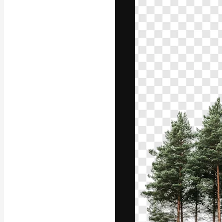
Den kreative pla
beste arbeid. M
blant kreative, 
Norsk bokm
Copyright © 2010