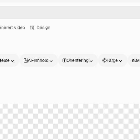
enerert video
Design
atelse
AI-innhold
Orientering
Farge
M
Produkter
Kom i gang