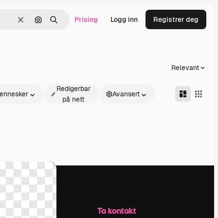
Prising
Logg inn
Registrer deg
Slett
Søk etter bilde
Søk
Relevant
Redigerbar
ennesker
Avansert
på nett
Selskap
Ta kontakt