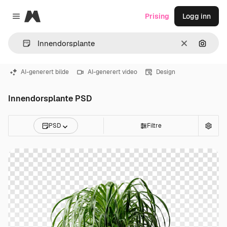
Magnific
Prising
Logg inn
Close menu
Slett
Søk ett
AI-generert bilde
AI-generert video
Design
Innendorsplante PSD
PSD
Filtre