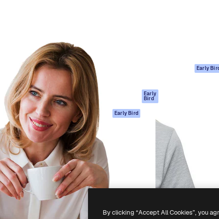
ttformen for å lede ditt
Spaces
Academy
er enn 1 million abonnenter
AI-assistent
Dokumentasjon
selskaper, byråer og studioer.
AI Image Generator
Support
ål
AI-videogenerator
Vilkår for bruk
AI-
Personvernerklæ
stemmegenerator
Originaler
Early Bir
Arkivinnhold
Retningslinjer for
MCP for
informasjonskaps
Early
Bird
Claude/ChatGPT
Tillitssenter
Agenter
Early Bird
Affiliates
API
For bedrifter
Mobilapp
Alle Magnific-
verktøy
-
2026
Freepik Company S.L.U.
Alle rettigheter forbeholdt
.
By clicking “Accept All Cookies”, you ag