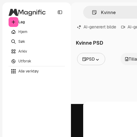
Lag
AI-generert bilde
AI-g
Hjem
Søk
Kvinne PSD
Arkiv
PSD
Till
Utforsk
Alle bilder
Alle verktøy
Vektorer
Illustrasjoner
Bilder
PSD
Maler
Mockups
Videoer
Opptak
Bevegelsesgrafikk
Videomaler
Ikoner
3D-modeller
Skrifter