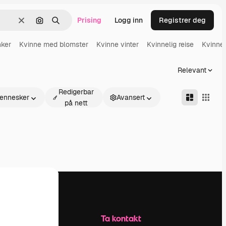
Prising
Logg inn
Registrer deg
Slett
Søk etter bilde
Søk
nker
Kvinne med blomster
Kvinne vinter
Kvinnelig reise
Kvinnel
Relevant
Redigerbar
ennesker
Avansert
på nett
Selskap
Ta kontakt