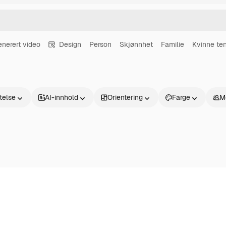
enerert video
Design
Person
Skjønnhet
Familie
Kvinne te
atelse
AI-innhold
Orientering
Farge
M
Produkter
Kom i gang