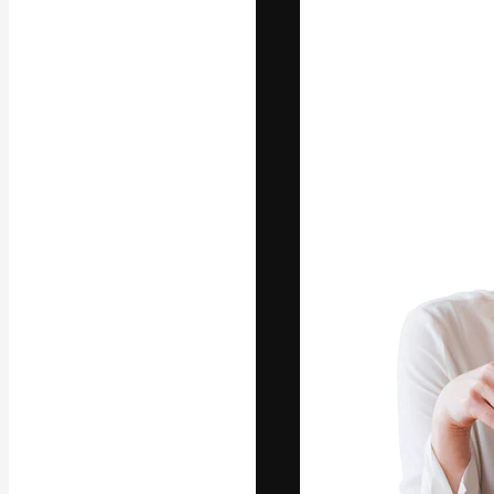
Den kreative pla
beste arbeid. M
blant kreative, 
Norsk bokm
Copyright © 2010