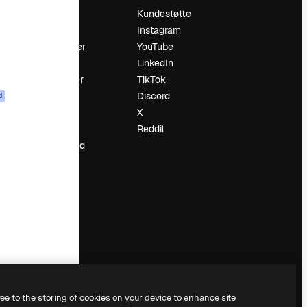
Prising
Kundestøtte
Om oss
Instagram
Anmeldelser
YouTube
Karrierer
LinkedIn
ring
Søketrender
TikTok
Blogg
Discord
d
Hendelser
X
ler
Slidesgo
Reddit
Selg innhold
Presserom
Leter etter
magnific.ai
ree to the storing of cookies on your device to enhance site