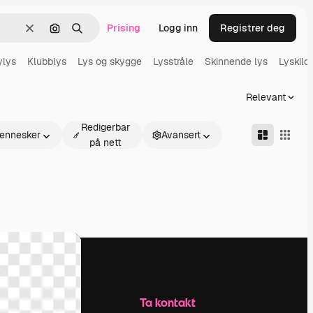
Prising
Logg inn
Registrer deg
Slett
Søk etter bilde
Søk
ylys
Klubblys
Lys og skygge
Lysstråle
Skinnende lys
Lyskild
Relevant
Redigerbar
ennesker
Avansert
på nett
Selskap
Ta kontakt