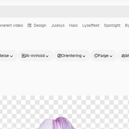
enerert video
Design
Julelys
Halo
Lyseffekt
Spotlight
B
atelse
AI-innhold
Orientering
Farge
M
Produkter
Kom i gang