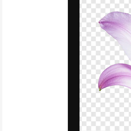
Den kreative pla
beste arbeid. M
blant kreative, 
Norsk bokm
Copyright © 2010