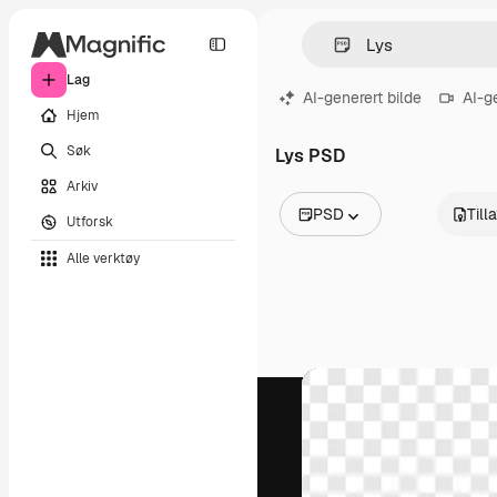
Lag
AI-generert bilde
AI-g
Hjem
Søk
Lys PSD
Arkiv
PSD
Till
Utforsk
Alle bilder
Alle verktøy
Vektorer
Illustrasjoner
Bilder
PSD
Maler
Mockups
Videoer
Opptak
Bevegelsesgrafikk
Videomaler
Ikoner
3D-modeller
Skrifter