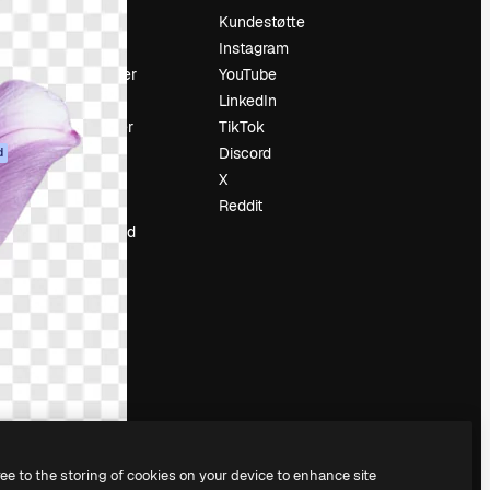
Prising
Kundestøtte
Om oss
Instagram
Anmeldelser
YouTube
Karrierer
LinkedIn
ring
Søketrender
TikTok
Blogg
Discord
d
Hendelser
X
ler
Slidesgo
Reddit
Selg innhold
Presserom
Leter etter
magnific.ai
ree to the storing of cookies on your device to enhance site