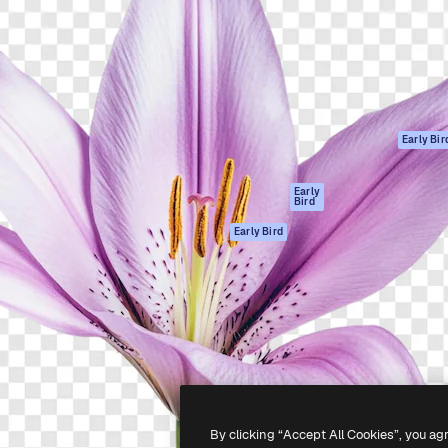
ttformen for å lede ditt
Spaces
Academy
er enn 1 million abonnenter
AI-assistent
Dokumentasjon
selskaper, byråer og studioer.
AI Image Generator
Support
ål
AI-videogenerator
Vilkår for bruk
AI-
Personvernerklæ
stemmegenerator
Originaler
Early Bir
Arkivinnhold
Retningslinjer for
MCP for
informasjonskaps
Early
Bird
Claude/ChatGPT
Tillitssenter
Agenter
Early Bird
Affiliates
API
For bedrifter
Mobilapp
Alle Magnific-
verktøy
-
2026
Freepik Company S.L.U.
Alle rettigheter forbeholdt
.
By clicking “Accept All Cookies”, you ag