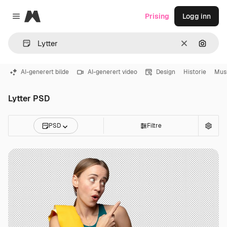
Magnific
Prising
Logg inn
Close menu
Slett
Søk ett
AI-generert bilde
AI-generert video
Design
Historie
Mus
Lytter PSD
PSD
Filtre