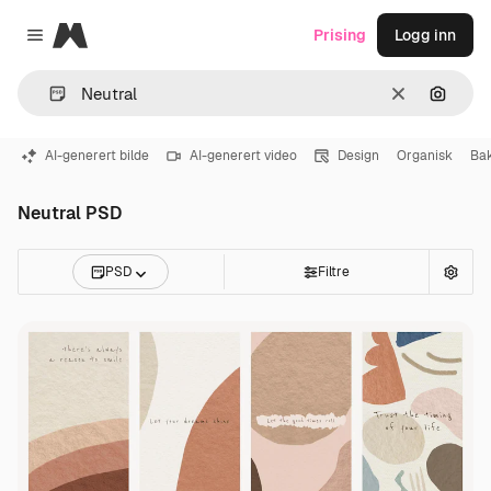
Magnific
Prising
Logg inn
Close menu
Slett
Søk ett
AI-generert bilde
AI-generert video
Design
Organisk
Ba
Neutral PSD
PSD
Filtre