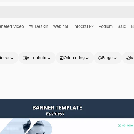
enerert video
Design
Webinar
Infografikk
Podium
Salg
B
atelse
AI-innhold
Orientering
Farge
M
Produkter
Kom i gang