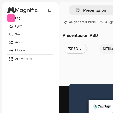
Lag
AI-generert bilde
AI-g
Hjem
Søk
Presentasjon PSD
Arkiv
PSD
Till
Utforsk
Alle bilder
Alle verktøy
Vektorer
Illustrasjoner
Bilder
PSD
Maler
Mockups
Videoer
Opptak
Bevegelsesgrafikk
Videomaler
Ikoner
3D-modeller
Skrifter