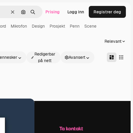
Prising
Logg inn
Registrer deg
Slett
Søk etter bilde
Søk
ord
Mikrofon
Design
Prosjekt
Penn
Scene
Relevant
Redigerbar
ennesker
Avansert
på nett
Selskap
Ta kontakt