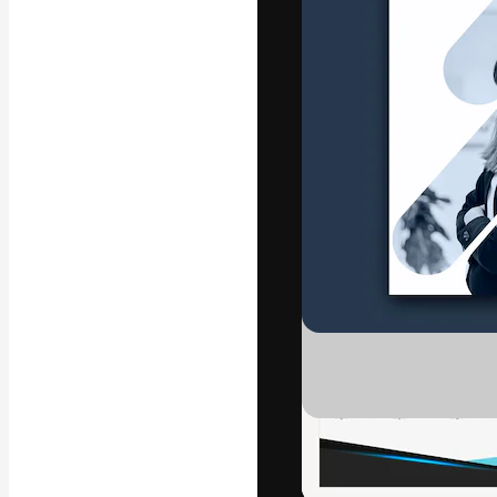
Den kreative pla
beste arbeid. M
blant kreative, 
Norsk bokm
Copyright © 2010