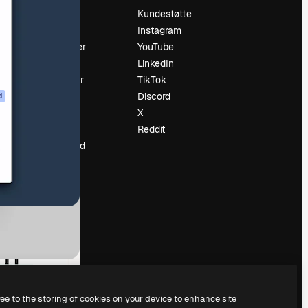
Prising
Kundestøtte
Om oss
Instagram
Anmeldelser
YouTube
Karrierer
LinkedIn
ring
Søketrender
TikTok
Blogg
Discord
d
Hendelser
X
ler
Slidesgo
Reddit
Selg innhold
Presserom
Leter etter
magnific.ai
ree to the storing of cookies on your device to enhance site