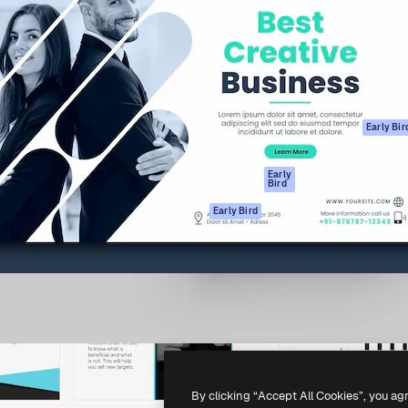
ttformen for å lede ditt
Spaces
Academy
er enn 1 million abonnenter
AI-assistent
Dokumentasjon
selskaper, byråer og studioer.
AI Image Generator
Support
ål
AI-videogenerator
Vilkår for bruk
AI-
Personvernerklæ
stemmegenerator
Originaler
Early Bir
Arkivinnhold
Retningslinjer for
MCP for
informasjonskaps
Early
Bird
Claude/ChatGPT
Tillitssenter
Agenter
Early Bird
Affiliates
API
For bedrifter
Mobilapp
Alle Magnific-
verktøy
-
2026
Freepik Company S.L.U.
Alle rettigheter forbeholdt
.
By clicking “Accept All Cookies”, you ag