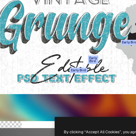
ttformen for å lede ditt
Spaces
Academy
er enn 1 million abonnenter
AI-assistent
Dokumentasjon
selskaper, byråer og studioer.
AI Image Generator
Support
ål
AI-videogenerator
Vilkår for bruk
AI-
Personvernerklæ
stemmegenerator
Originaler
Early Bir
Arkivinnhold
Retningslinjer for
MCP for
informasjonskaps
Early
Bird
Claude/ChatGPT
Tillitssenter
Agenter
Early Bird
Affiliates
API
For bedrifter
Mobilapp
Alle Magnific-
verktøy
-
2026
Freepik Company S.L.U.
Alle rettigheter forbeholdt
.
By clicking “Accept All Cookies”, you ag