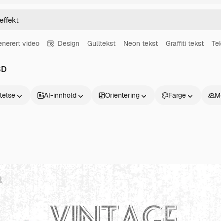
enerert video
Design
Gulltekst
Neon tekst
Graffiti tekst
Tek
SD
atelse
AI-innhold
Orientering
Farge
M
Produkter
Kom i gang