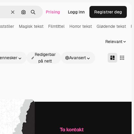
Prising
Logg inn
Registrer deg
Slett
Søk etter bilde
Søk
ststiler
Magisk tekst
Filmtittel
Horror tekst
Glødende tekst
F
Relevant
Redigerbar
ennesker
Avansert
på nett
Selskap
Ta kontakt