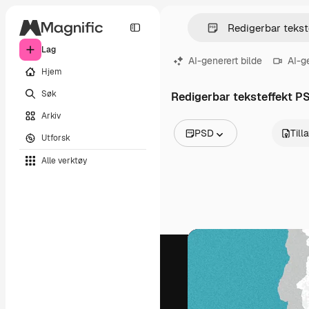
Lag
AI-generert bilde
AI-g
Hjem
Søk
Redigerbar teksteffekt P
Arkiv
PSD
Till
Utforsk
Alle bilder
Alle verktøy
Vektorer
Illustrasjoner
Bilder
PSD
Maler
Mockups
Videoer
Opptak
Bevegelsesgrafikk
Videomaler
Ikoner
3D-modeller
Skrifter