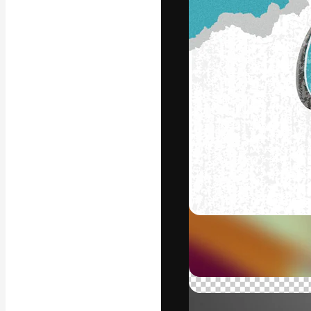
Den kreative pla
beste arbeid. M
blant kreative, 
Norsk bokm
Copyright © 2010