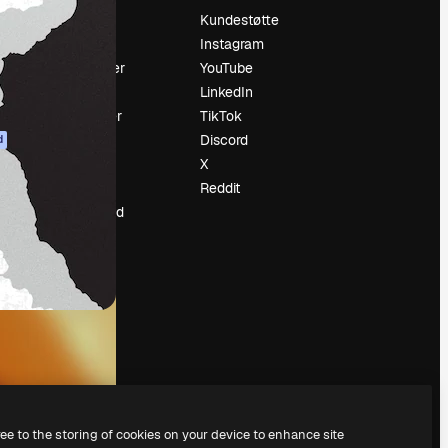
Prising
Kundestøtte
Om oss
Instagram
Anmeldelser
YouTube
Karrierer
LinkedIn
ring
Søketrender
TikTok
Blogg
Discord
d
Hendelser
X
ler
Slidesgo
Reddit
Selg innhold
Presserom
Leter etter
magnific.ai
ree to the storing of cookies on your device to enhance site