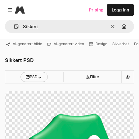
Magnific
Prising
Logg inn
Close menu
Slett
Søk ett
AI-generert bilde
AI-generert video
Design
Sikkerhet
Fo
Sikkert PSD
PSD
Filtre