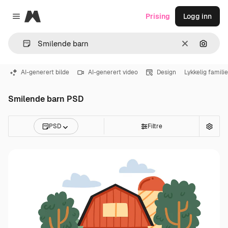
Magnific
Prising
Logg inn
Close menu
Slett
Søk ett
AI-generert bilde
AI-generert video
Design
Lykkelig familie
Smilende barn PSD
PSD
Filtre