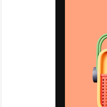
Den kreative pla
beste arbeid. M
blant kreative, 
Norsk bokm
Copyright © 2010