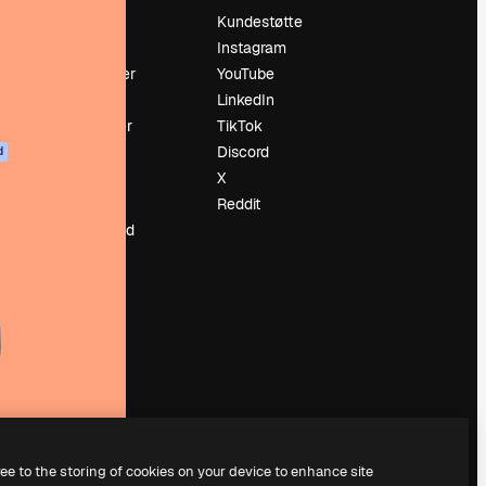
Prising
Kundestøtte
Om oss
Instagram
Anmeldelser
YouTube
Karrierer
LinkedIn
ring
Søketrender
TikTok
Blogg
Discord
d
Hendelser
X
ler
Slidesgo
Reddit
Selg innhold
Presserom
Leter etter
magnific.ai
ree to the storing of cookies on your device to enhance site