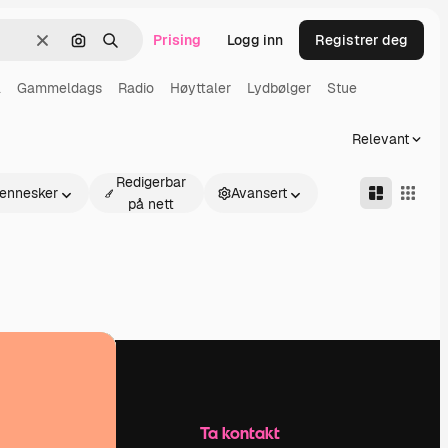
Prising
Logg inn
Registrer deg
Slett
Søk etter bilde
Søk
l
Gammeldags
Radio
Høyttaler
Lydbølger
Stue
Relevant
Redigerbar
ennesker
Avansert
på nett
Selskap
Ta kontakt