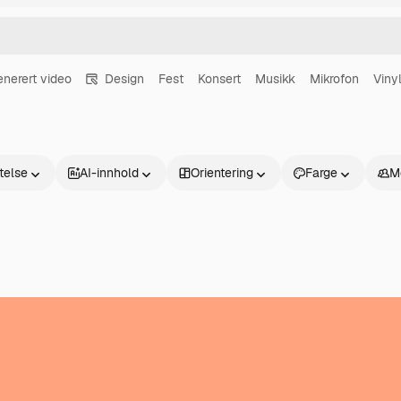
enerert video
Design
Fest
Konsert
Musikk
Mikrofon
Viny
atelse
AI-innhold
Orientering
Farge
M
Produkter
Kom i gang