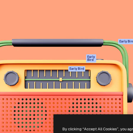
ttformen for å lede ditt
Spaces
Academy
er enn 1 million abonnenter
AI-assistent
Dokumentasjon
selskaper, byråer og studioer.
AI Image Generator
Support
ål
AI-videogenerator
Vilkår for bruk
AI-
Personvernerklæ
stemmegenerator
Originaler
Early Bir
Arkivinnhold
Retningslinjer for
MCP for
informasjonskaps
Early
Bird
Claude/ChatGPT
Tillitssenter
Agenter
Early Bird
Affiliates
API
For bedrifter
Mobilapp
Alle Magnific-
verktøy
-
2026
Freepik Company S.L.U.
Alle rettigheter forbeholdt
.
By clicking “Accept All Cookies”, you ag