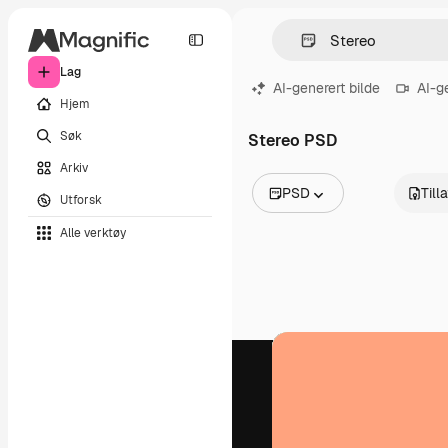
Lag
AI-generert bilde
AI-g
Hjem
Søk
Stereo PSD
Arkiv
PSD
Till
Utforsk
Alle bilder
Alle verktøy
Vektorer
Illustrasjoner
Bilder
PSD
Maler
Mockups
Videoer
Opptak
Bevegelsesgrafikk
Videomaler
Ikoner
3D-modeller
Skrifter