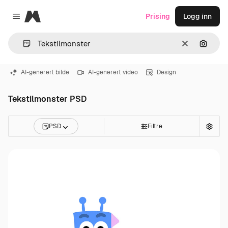
Magnific
Prising
Logg inn
Close menu
Slett
Søk ett
AI-generert bilde
AI-generert video
Design
Tekstilmonster PSD
PSD
Filtre