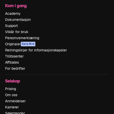
Kom i gang
Academy
Dokumentasjon
Support
Vilkår for bruk
Personvernerklæring
Originaler
Early Bird
Retningslinjer for informasjonskapsler
Tillitssenter
Affiliates
For bedrifter
Selskap
Prising
Om oss
Anmeldelser
Karrierer
Søketrender