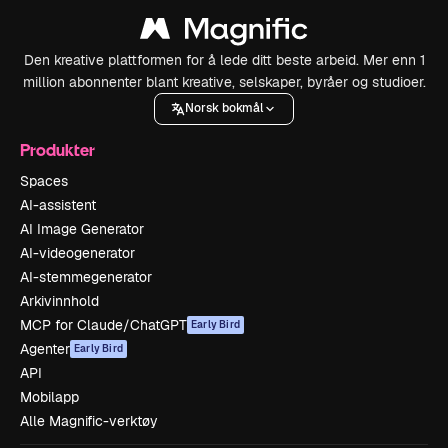
Den kreative plattformen for å lede ditt beste arbeid. Mer enn 1
million abonnenter blant kreative, selskaper, byråer og studioer.
Norsk bokmål
Produkter
Spaces
AI-assistent
AI Image Generator
AI-videogenerator
AI-stemmegenerator
Arkivinnhold
MCP for Claude/ChatGPT
Early Bird
Agenter
Early Bird
API
Mobilapp
Alle Magnific-verktøy