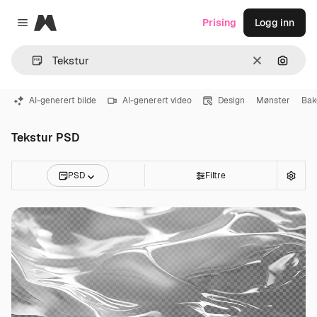
Magnific
Prising
Logg inn
Close menu
Slett
Søk ett
AI-generert bilde
AI-generert video
Design
Mønster
Bak
Tekstur PSD
PSD
Filtre