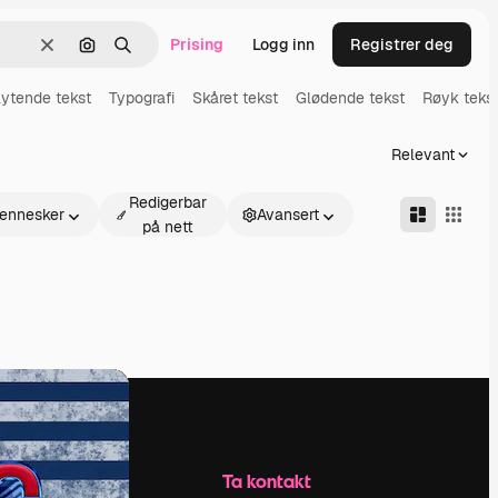
Prising
Logg inn
Registrer deg
Slett
Søk etter bilde
Søk
lytende tekst
Typografi
Skåret tekst
Glødende tekst
Røyk teks
Relevant
Redigerbar
ennesker
Avansert
på nett
Selskap
Ta kontakt