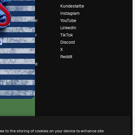
Prising
Kundestøtte
Om oss
Instagram
Anmeldelser
YouTube
Karrierer
LinkedIn
ring
Søketrender
TikTok
Blogg
Discord
d
Hendelser
X
ler
Slidesgo
Reddit
Selg innhold
Presserom
Leter etter
magnific.ai
ree to the storing of cookies on your device to enhance site