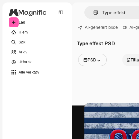
Lag
AI-generert bilde
AI-g
Hjem
Søk
Type effekt PSD
Arkiv
PSD
Till
Utforsk
Alle bilder
Alle verktøy
Vektorer
Illustrasjoner
Bilder
PSD
Maler
Mockups
Videoer
Opptak
Bevegelsesgrafikk
Videomaler
Ikoner
3D-modeller
Skrifter