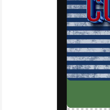
Den kreative pla
beste arbeid. M
blant kreative, 
Norsk bokm
Copyright © 2010