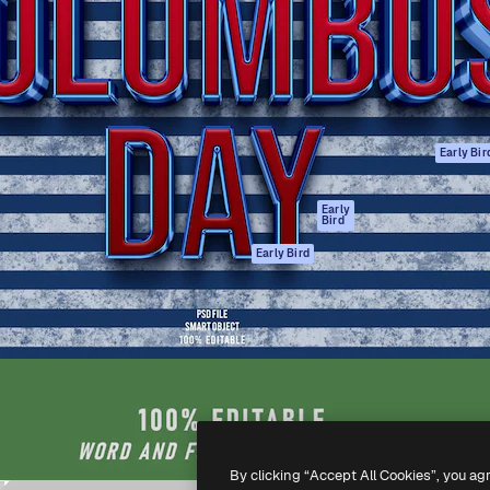
ttformen for å lede ditt
Spaces
Academy
er enn 1 million abonnenter
AI-assistent
Dokumentasjon
selskaper, byråer og studioer.
AI Image Generator
Support
ål
AI-videogenerator
Vilkår for bruk
AI-
Personvernerklæ
stemmegenerator
Originaler
Early Bir
Arkivinnhold
Retningslinjer for
MCP for
informasjonskaps
Early
Bird
Claude/ChatGPT
Tillitssenter
Agenter
Early Bird
Affiliates
API
For bedrifter
Mobilapp
Alle Magnific-
verktøy
-
2026
Freepik Company S.L.U.
Alle rettigheter forbeholdt
.
By clicking “Accept All Cookies”, you ag