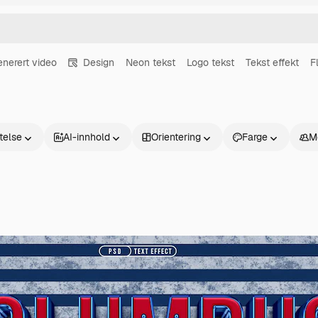
enerert video
Design
Neon tekst
Logo tekst
Tekst effekt
F
atelse
AI-innhold
Orientering
Farge
M
Produkter
Kom i gang