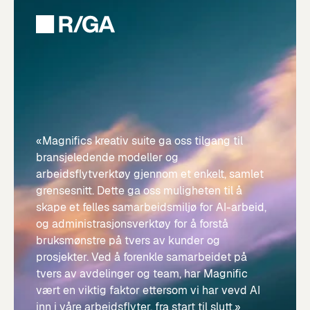
«Magnifics kreativ suite ga oss tilgang til
bransjeledende modeller og
arbeidsflytverktøy gjennom et enkelt, samlet
grensesnitt. Dette ga oss muligheten til å
skape et felles samarbeidsmiljø for AI-arbeid,
og administrasjonsverktøy for å forstå
bruksmønstre på tvers av kunder og
prosjekter. Ved å forenkle samarbeidet på
tvers av avdelinger og team, har Magnific
vært en viktig faktor ettersom vi har vevd AI
inn i våre arbeidsflyter, fra start til slutt.»