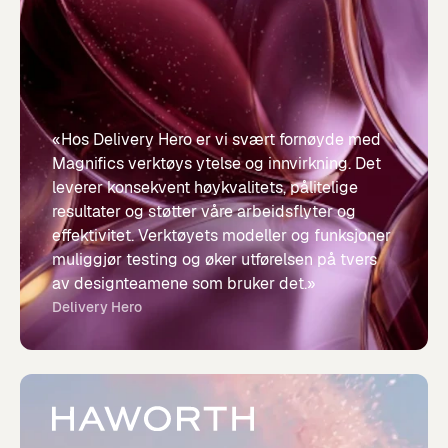
«Hos Delivery Hero er vi svært fornøyde med
Magnifics verktøys ytelse og innvirkning. Det
leverer konsekvent høykvalitets, pålitelige
resultater og støtter våre arbeidsflyter og
effektivitet. Verktøyets modeller og funksjoner
muliggjør testing og øker utførelsen på tvers
av designteamene som bruker det.»
Delivery Hero