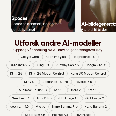
Spaces
AI-bildegenerat
Samarbeidsbasert, nodebasert,
uendelig lerret
Fra ord til bilder
Utforsk andre AI-modeller
Oppdag vår samling av AI-drevne genereringsverktøy
Google Omni
Grok Imagine
HappyHorse 1.0
Seedance 2.5
Kling 3.0
Runway Gen 4.5
Google Veo 3.1
Kling 2.6
Kling 2.6 Motion Control
Kling 3.0 Motion Control
Kling O1
Seedance 1.5 Pro
Pixverse 5.5
Minimax Hailuo 2.3
Wan 2.6
Sora 2
Krea 2
Seedream 5
Flux.2 Pro
GPT Image 1.5
GPT Image 2
Ideogram 4.0
Mystic
Nano Banana Pro
Nano Banana 2
Seedream 4.5
Recraft V4
ElevenLabs