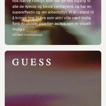
hos Native Foreign fordi det gir oss tilgang til
alle de nyeste og beste verktøyene, og har en
supereffektiv og ren arbeidsflyt. Vi er i stand til
å bringe ting til live som aldri ville vært mulig,
fordi AI utvider paletten av hva som er visuelt
mulig.»
Innfødt Utenlandsk