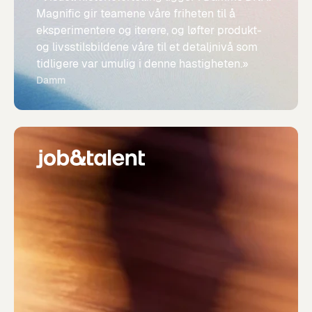
Magnific gir teamene våre friheten til å
eksperimentere og iterere, og løfter produkt-
og livsstilsbildene våre til et detaljnivå som
tidligere var umulig i denne hastigheten.»
Damm