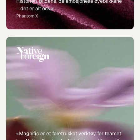
Historien, bildene, de emosjonelle øyeblikkene
– det er alt oss.»
Phantom X
«Magnific er et foretrukket verktøy for teamet