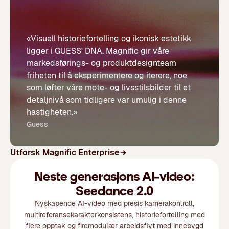
«Visuell historiefortelling og ikonisk estetikk
ligger i GUESS' DNA. Magnific gir våre
markedsførings- og produktdesignteam
friheten til å eksperimentere og iterere, noe
som løfter våre mote- og livsstilsbilder til et
detaljnivå som tidligere var umulig i denne
hastigheten.»
Guess
Utforsk Magnific Enterprise
Neste generasjons AI-video:
Seedance 2.0
Nyskapende AI-video med presis kamerakontroll,
multireferansekarakterkonsistens, historiefortelling med
flere opptak og firemodulær arbeidsflyt med innebygd