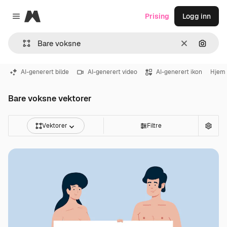
Magnific
Prising
Logg inn
Close menu
Slett
Søk ett
AI-generert bilde
AI-generert video
AI-generert ikon
Hjem
Bare voksne vektorer
Vektorer
Filtre