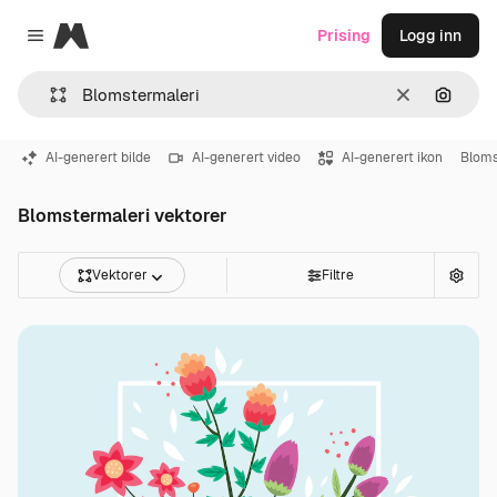
Magnific
Prising
Logg inn
Close menu
Slett
Søk ett
AI-generert bilde
AI-generert video
AI-generert ikon
Blom
Blomstermaleri vektorer
Vektorer
Filtre