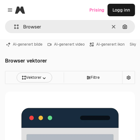
Magnific
Prising
Logg inn
Close menu
Slett
Søk ett
AI-generert bilde
AI-generert video
AI-generert ikon
Sky
Browser vektorer
Vektorer
Filtre