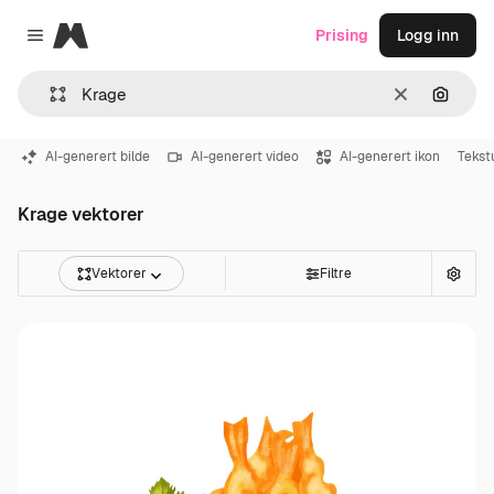
Magnific
Prising
Logg inn
Close menu
Slett
Søk ett
AI-generert bilde
AI-generert video
AI-generert ikon
Tekst
Krage vektorer
Vektorer
Filtre