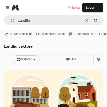
Magnific
Prising
Logg inn
Close menu
Slett
Søk ett
AI-generert bilde
AI-generert video
AI-generert ikon
Land
Landlig vektorer
Vektorer
Filtre