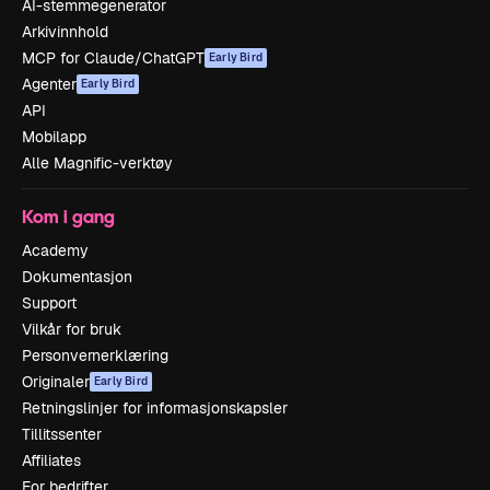
AI-stemmegenerator
Arkivinnhold
MCP for Claude/ChatGPT
Early Bird
Agenter
Early Bird
API
Mobilapp
Alle Magnific-verktøy
Kom i gang
Academy
Dokumentasjon
Support
Vilkår for bruk
Personvernerklæring
Originaler
Early Bird
Retningslinjer for informasjonskapsler
Tillitssenter
Affiliates
For bedrifter