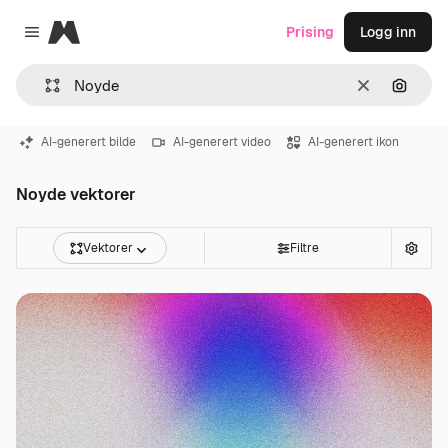
Magnific
Prising
Logg inn
Close menu
Slett
Søk ett
AI-generert bilde
AI-generert video
AI-generert ikon
Noyde vektorer
Vektorer
Filtre