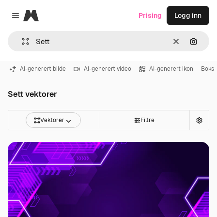
Magnific
Prising
Logg inn
Close menu
Slett
Søk ett
AI-generert bilde
AI-generert video
AI-generert ikon
Boks
Sett vektorer
Vektorer
Filtre