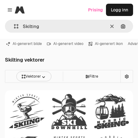
Magnific
Prising
Logg inn
Close menu
Slett
Søk ett
AI-generert bilde
AI-generert video
AI-generert ikon
Advar
Skilting vektorer
Vektorer
Filtre