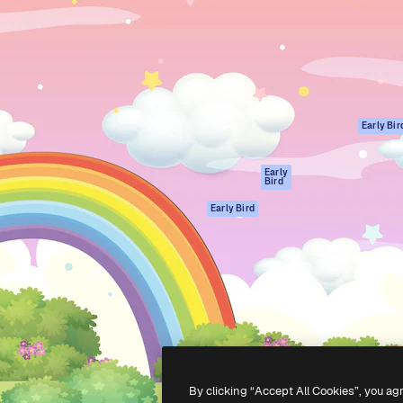
ttformen for å lede ditt
Spaces
Academy
er enn 1 million abonnenter
AI-assistent
Dokumentasjon
selskaper, byråer og studioer.
AI Image Generator
Support
ål
AI-videogenerator
Vilkår for bruk
AI-
Personvernerklæ
stemmegenerator
Originaler
Early Bir
Arkivinnhold
Retningslinjer for
MCP for
informasjonskaps
Early
Bird
Claude/ChatGPT
Tillitssenter
Agenter
Early Bird
Affiliates
API
For bedrifter
Mobilapp
Alle Magnific-
verktøy
-
2026
Freepik Company S.L.U.
Alle rettigheter forbeholdt
.
By clicking “Accept All Cookies”, you ag