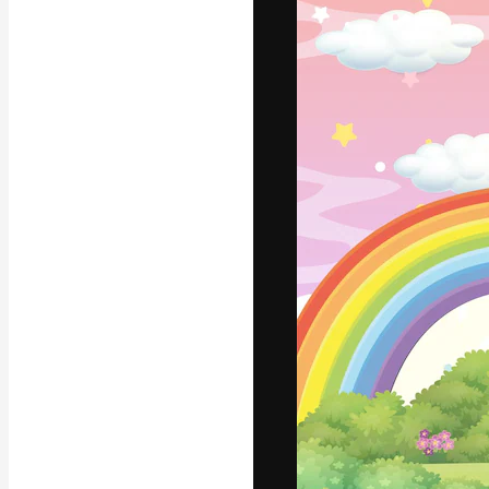
Den kreative pla
beste arbeid. M
blant kreative, 
Norsk bokm
Copyright © 2010