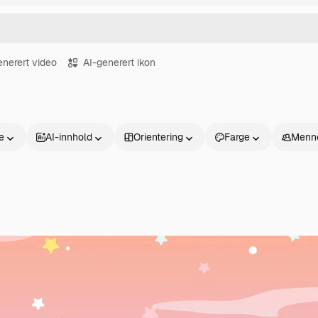
enerert video
AI-generert ikon
se
AI-innhold
Orientering
Farge
Menn
Produkter
Kom i gang