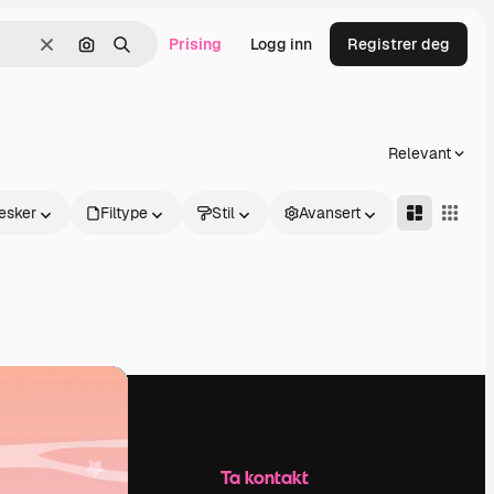
Prising
Logg inn
Registrer deg
Slett
Søk etter bilde
Søk
Relevant
esker
Filtype
Stil
Avansert
Selskap
Ta kontakt