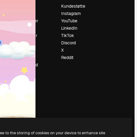
Prising
Kundestøtte
Om oss
Instagram
Anmeldelser
YouTube
Karrierer
LinkedIn
ring
Søketrender
TikTok
Blogg
Discord
d
Hendelser
X
ler
Slidesgo
Reddit
Selg innhold
Presserom
Leter etter
magnific.ai
ree to the storing of cookies on your device to enhance site