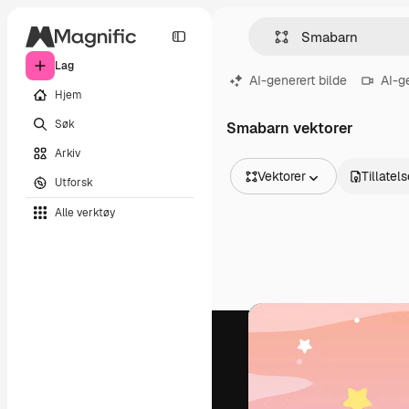
Lag
AI-generert bilde
AI-g
Hjem
Søk
Smabarn vektorer
Arkiv
Vektorer
Tillatel
Utforsk
Alle bilder
Alle verktøy
Vektorer
Illustrasjoner
Bilder
PSD
Maler
Mockups
Videoer
Opptak
Bevegelsesgrafikk
Videomaler
Ikoner
3D-modeller
Skrifter