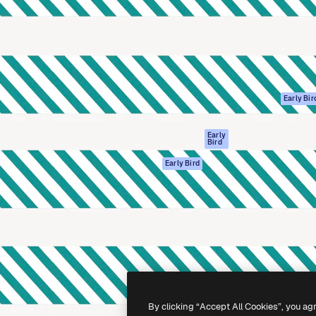
ttformen for å lede ditt
Spaces
Academy
er enn 1 million abonnenter
AI-assistent
Dokumentasjon
selskaper, byråer og studioer.
AI Image Generator
Support
ål
AI-videogenerator
Vilkår for bruk
AI-
Personvernerklæ
stemmegenerator
Originaler
Early Bir
Arkivinnhold
Retningslinjer for
MCP for
informasjonskaps
Early
Bird
Claude/ChatGPT
Tillitssenter
Agenter
Early Bird
Affiliates
API
For bedrifter
Mobilapp
Alle Magnific-
verktøy
-
2026
Freepik Company S.L.U.
Alle rettigheter forbeholdt
.
By clicking “Accept All Cookies”, you ag