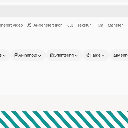
enerert video
AI-generert ikon
Jul
Tekstur
Film
Mønster
se
AI-innhold
Orientering
Farge
Menn
Produkter
Kom i gang