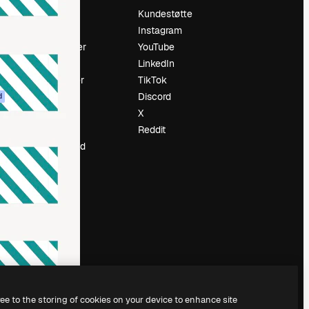
Prising
Kundestøtte
Om oss
Instagram
Anmeldelser
YouTube
Karrierer
LinkedIn
ring
Søketrender
TikTok
Blogg
Discord
d
Hendelser
X
ler
Slidesgo
Reddit
Selg innhold
Presserom
Leter etter
magnific.ai
ree to the storing of cookies on your device to enhance site