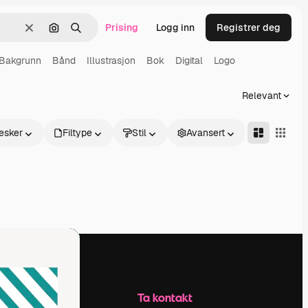
Prising
Logg inn
Registrer deg
Slett
Søk etter bilde
Søk
Bakgrunn
Bånd
Illustrasjon
Bok
Digital
Logo
Relevant
esker
Filtype
Stil
Avansert
Selskap
Ta kontakt