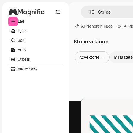
Lag
AI-generert bilde
AI-g
Hjem
Søk
Stripe vektorer
Arkiv
Vektorer
Tillatel
Utforsk
Alle bilder
Alle verktøy
Vektorer
Illustrasjoner
Bilder
PSD
Maler
Mockups
Videoer
Opptak
Bevegelsesgrafikk
Videomaler
Ikoner
3D-modeller
Skrifter