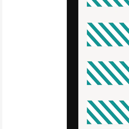
Den kreative pla
beste arbeid. M
blant kreative, 
Norsk bokm
Copyright © 2010