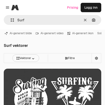
Magnific
Prising
Logg inn
Close menu
Slett
Søk ett
AI-generert bilde
AI-generert video
AI-generert ikon
Sol
Surf vektorer
Vektorer
Filtre