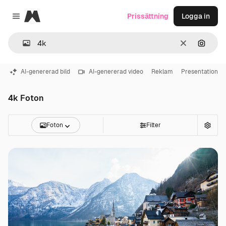
Magnific
Prissättning
Logga in
Close menu
Rensa
Sök eft
AI-genererad bild
AI-genererad video
Reklam
Presentation
4k Foton
Foton
Filter