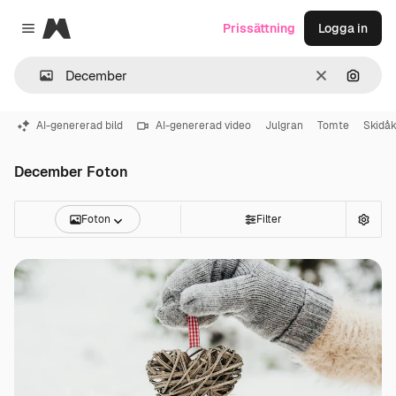
Magnific
Prissättning
Logga in
Close menu
Rensa
Sök eft
AI-genererad bild
AI-genererad video
Julgran
Tomte
Skidåk
December Foton
Foton
Filter