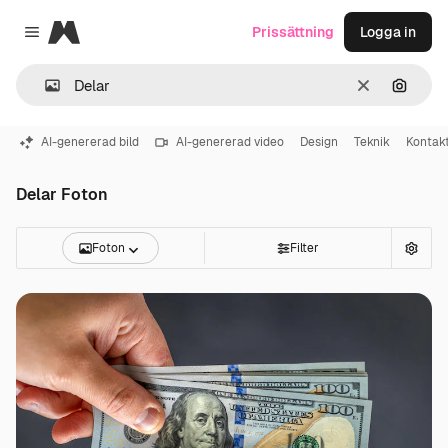
Magnific
Prissättning
Logga in
Close menu
Rensa
Sök eft
AI-genererad bild
AI-genererad video
Design
Teknik
Kontak
Delar Foton
Foton
Filter