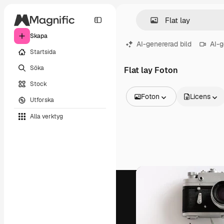
Skapa
AI-genererad bild
AI-g
Startsida
Söka
Flat lay Foton
Stock
Foton
Licens
Utforska
Alla bilder
Alla verktyg
Vektorer
Illustrationer
Foton
PSD
Mallar
Mockups
Videor
Filmmaterial
Rörlig grafik
Videomallar
Ikoner
3D-modeller
Teckensnitt