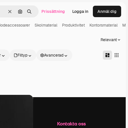
Prissättning
Logga in
Anmäl dig
Rensa
Sök efter bild
Söka
odeaccessoarer
Skolmaterial
Produktivitet
Kontorsmaterial
Mo
Relevant
r
Filtyp
Avancerad
Företag
Kontakta oss