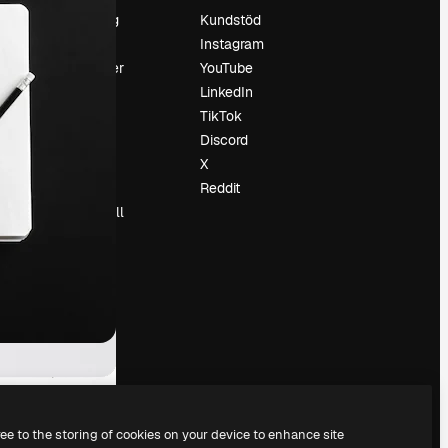
Prissättning
Kundstöd
Om oss
Instagram
Recensioner
YouTube
Karriär
LinkedIn
Söktrender
TikTok
Blogg
Discord
Händelser
X
Slidesgo
Reddit
Sälj innehåll
Pressrum
Söker efter
magnific.ai
ree to the storing of cookies on your device to enhance site