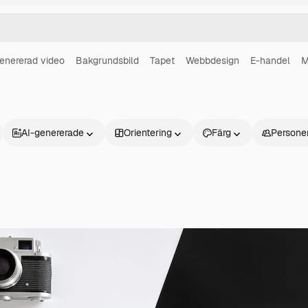
enererad video
Bakgrundsbild
Tapet
Webbdesign
E-handel
M
AI-genererade
Orientering
Färg
Persone
Produkter
Kom igång