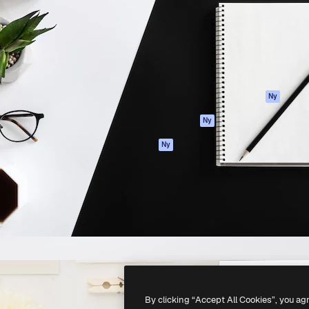
ttformen för att förverkliga
Spaces
Academy
e. Mer än 1 miljon
AI-assistent
Dokumentation
land kreatörer, företag,
AI-bildgenerator
Support
ior.
AI-videogenerator
Användarvillkor
AI-röstgenerator
Integritetspolicy
Stock-innehåll
Original
Ny
MCP för
Cookies policy
Ny
Claude/ChatGPT
Förtroendecenter
Agenter
Ny
Affiliates
API
Företag
Mobilapp
Alla Magnific-
verktyg
-
2026
Freepik Company S.L.U.
Alla rättigheter reserverade
.
By clicking “Accept All Cookies”, you ag