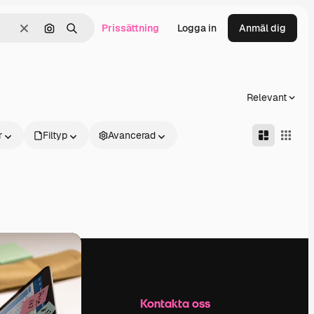
Prissättning
Logga in
Anmäl dig
Rensa
Sök efter bild
Söka
Relevant
r
Filtyp
Avancerad
Företag
Kontakta oss