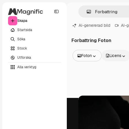
Skapa
AI-genererad bild
AI-g
Startsida
Söka
Forbattring Foton
Stock
Foton
Licens
Utforska
Alla bilder
Alla verktyg
Vektorer
Illustrationer
Foton
PSD
Mallar
Mockups
Videor
Filmmaterial
Rörlig grafik
Videomallar
Ikoner
3D-modeller
Teckensnitt