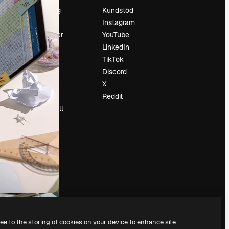
Prissättning
Kundstöd
Om oss
Instagram
Recensioner
YouTube
Karriär
LinkedIn
Söktrender
TikTok
Blogg
Discord
Händelser
X
Slidesgo
Reddit
Sälj innehåll
Pressrum
Söker efter
magnific.ai
ree to the storing of cookies on your device to enhance site