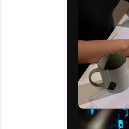
Den kreativa pla
ditt bästa arbet
prenumeranter b
byråer och stud
Svenska
Copyright © 2010