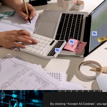
ttformen för att förverkliga
Spaces
Academy
e. Mer än 1 miljon
AI-assistent
Dokumentation
land kreatörer, företag,
AI-bildgenerator
Support
ior.
AI-videogenerator
Användarvillkor
AI-röstgenerator
Integritetspolicy
Stock-innehåll
Original
Ny
MCP för
Cookies policy
Ny
Claude/ChatGPT
Förtroendecenter
Agenter
Ny
Affiliates
API
Företag
Mobilapp
Alla Magnific-
verktyg
-
2026
Freepik Company S.L.U.
Alla rättigheter reserverade
.
By clicking “Accept All Cookies”, you ag