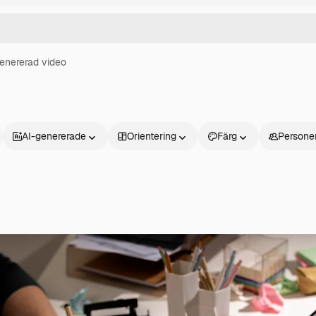
enererad video
AI-genererade
Orientering
Färg
Persone
Produkter
Kom igång