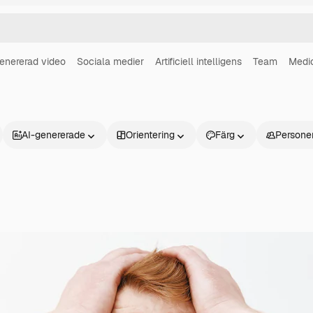
enererad video
Sociala medier
Artificiell intelligens
Team
Medi
AI-genererade
Orientering
Färg
Persone
Produkter
Kom igång