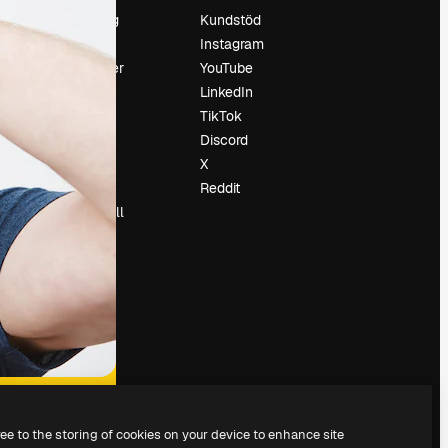
Prissättning
Kundstöd
Om oss
Instagram
Recensioner
YouTube
Karriär
LinkedIn
Söktrender
TikTok
Blogg
Discord
Händelser
X
Slidesgo
Reddit
Sälj innehåll
Pressrum
Söker efter
magnific.ai
ree to the storing of cookies on your device to enhance site