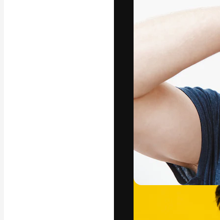
Den kreativa pla
ditt bästa arbet
prenumeranter b
byråer och stud
Svenska
Copyright © 2010