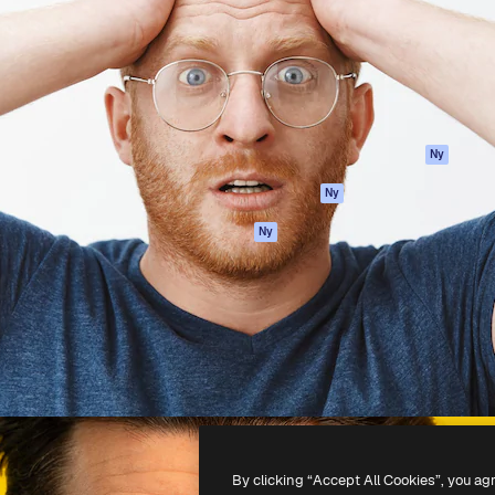
ttformen för att förverkliga
Spaces
Academy
e. Mer än 1 miljon
AI-assistent
Dokumentation
land kreatörer, företag,
AI-bildgenerator
Support
ior.
AI-videogenerator
Användarvillkor
AI-röstgenerator
Integritetspolicy
Stock-innehåll
Original
Ny
MCP för
Cookies policy
Ny
Claude/ChatGPT
Förtroendecenter
Agenter
Ny
Affiliates
API
Företag
Mobilapp
Alla Magnific-
verktyg
-
2026
Freepik Company S.L.U.
Alla rättigheter reserverade
.
By clicking “Accept All Cookies”, you ag