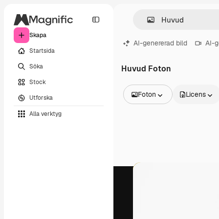
Skapa
AI-genererad bild
AI-g
Startsida
Söka
Huvud Foton
Stock
Foton
Licens
Utforska
Alla bilder
Alla verktyg
Vektorer
Illustrationer
Foton
PSD
Mallar
Mockups
Videor
Filmmaterial
Rörlig grafik
Videomallar
Ikoner
3D-modeller
Teckensnitt