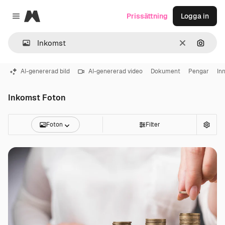
Magnific
Prissättning
Logga in
Close menu
Rensa
Sök eft
AI-genererad bild
AI-genererad video
Dokument
Pengar
In
Inkomst Foton
Foton
Filter