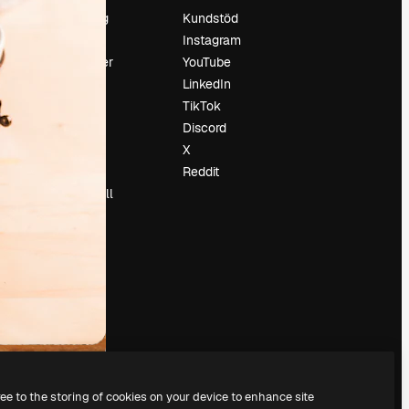
Prissättning
Kundstöd
Om oss
Instagram
Recensioner
YouTube
Karriär
LinkedIn
Söktrender
TikTok
Blogg
Discord
Händelser
X
Slidesgo
Reddit
Sälj innehåll
Pressrum
Söker efter
magnific.ai
ree to the storing of cookies on your device to enhance site