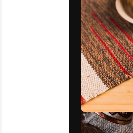
Den kreativa pla
ditt bästa arbet
prenumeranter b
byråer och stud
Svenska
Copyright © 2010