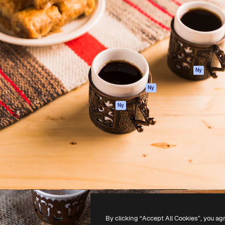
ttformen för att förverkliga
Spaces
Academy
e. Mer än 1 miljon
AI-assistent
Dokumentation
land kreatörer, företag,
AI-bildgenerator
Support
ior.
AI-videogenerator
Användarvillkor
AI-röstgenerator
Integritetspolicy
Stock-innehåll
Original
Ny
MCP för
Cookies policy
Ny
Claude/ChatGPT
Förtroendecenter
Agenter
Ny
Affiliates
API
Företag
Mobilapp
Alla Magnific-
verktyg
-
2026
Freepik Company S.L.U.
Alla rättigheter reserverade
.
By clicking “Accept All Cookies”, you ag