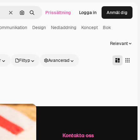
Prissättning
Logga in
Anmäl dig
Rensa
Sök efter bild
Söka
ommunikation
Design
Nedladdning
Koncept
Bok
Relevant
r
Filtyp
Avancerad
Företag
Kontakta oss