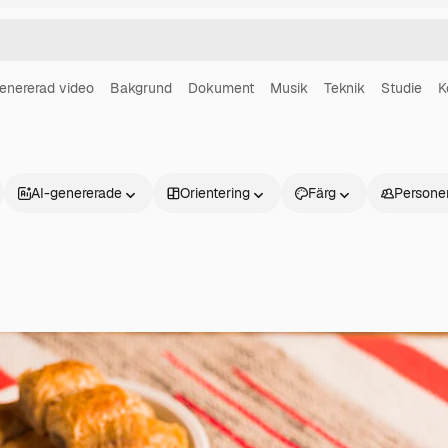
enererad video
Bakgrund
Dokument
Musik
Teknik
Studie
K
AI-genererade
Orientering
Färg
Persone
Produkter
Kom igång