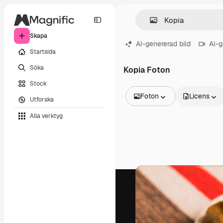
Skapa
AI-genererad bild
AI-g
Startsida
Söka
Kopia Foton
Stock
Foton
Licens
Utforska
Alla bilder
Alla verktyg
Vektorer
Illustrationer
Foton
PSD
Mallar
Mockups
Videor
Filmmaterial
Rörlig grafik
Videomallar
Ikoner
3D-modeller
Teckensnitt