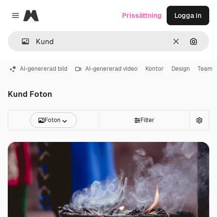
Magnific
Prissättning
Logga in
Close menu
Rensa
Sök eft
AI-genererad bild
AI-genererad video
Kontor
Design
Team
Kund Foton
Foton
Filter