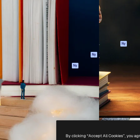
ttformen för att förverkliga
Spaces
Academy
e. Mer än 1 miljon
AI-assistent
Dokumentation
land kreatörer, företag,
AI-bildgenerator
Support
ior.
AI-videogenerator
Användarvillkor
AI-röstgenerator
Integritetspolicy
Stock-innehåll
Original
Ny
MCP för
Cookies policy
Ny
Claude/ChatGPT
Förtroendecenter
Agenter
Ny
Affiliates
API
Företag
Mobilapp
Alla Magnific-
verktyg
-
2026
Freepik Company S.L.U.
Alla rättigheter reserverade
.
By clicking “Accept All Cookies”, you ag