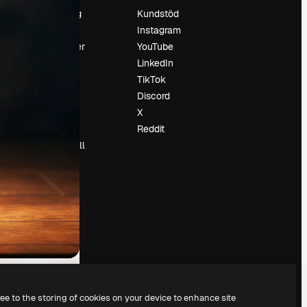
Prissättning
Kundstöd
Om oss
Instagram
Recensioner
YouTube
Karriär
LinkedIn
Söktrender
TikTok
Blogg
Discord
Händelser
X
Slidesgo
Reddit
Sälj innehåll
Pressrum
Söker efter
magnific.ai
ree to the storing of cookies on your device to enhance site