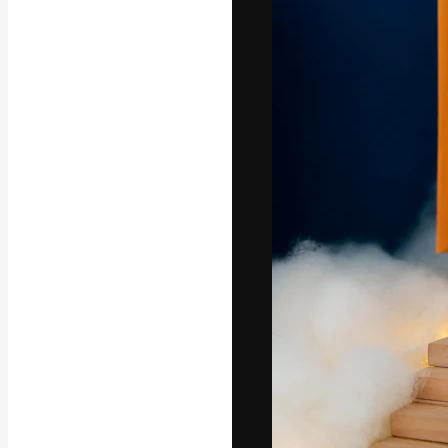
Den kreativa pla
ditt bästa arbet
prenumeranter b
byråer och stud
Svenska
Copyright © 2010