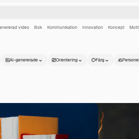
enererad video
Bok
Kommunikation
Innovation
Koncept
Moti
AI-genererade
Orientering
Färg
Persone
Produkter
Kom igång