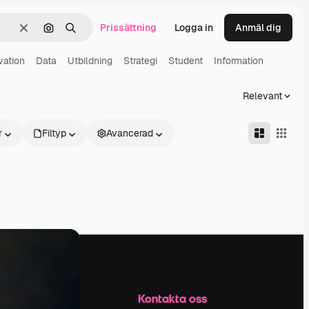
Prissättning
Logga in
Anmäl dig
Rensa
Sök efter bild
Söka
vation
Data
Utbildning
Strategi
Student
Information
Relevant
r
Filtyp
Avancerad
Företag
Kontakta oss