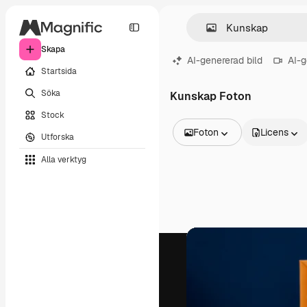
Skapa
AI-genererad bild
AI-g
Startsida
Söka
Kunskap Foton
Stock
Foton
Licens
Utforska
Alla bilder
Alla verktyg
Vektorer
Illustrationer
Foton
PSD
Mallar
Mockups
Videor
Filmmaterial
Rörlig grafik
Videomallar
Ikoner
3D-modeller
Teckensnitt