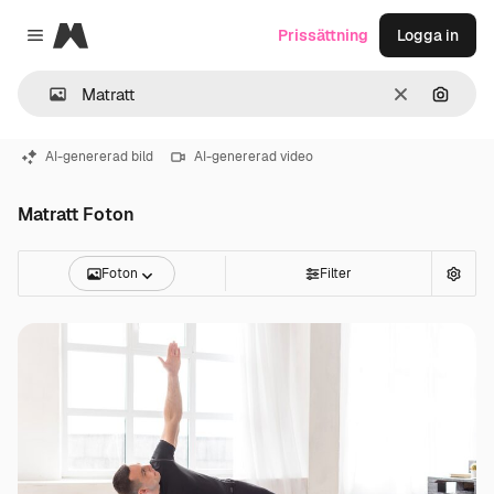
Magnific
Prissättning
Logga in
Close menu
Rensa
Sök eft
AI-genererad bild
AI-genererad video
Matratt Foton
Foton
Filter