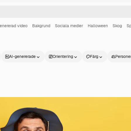
enererad video
Bakgrund
Sociala medier
Halloween
Skog
Sp
AI-genererade
Orientering
Färg
Persone
Produkter
Kom igång