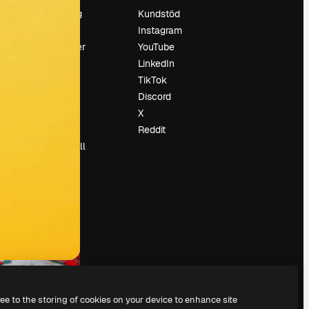
Prissättning
Kundstöd
Om oss
Instagram
Recensioner
YouTube
Karriär
LinkedIn
Söktrender
TikTok
Blogg
Discord
Händelser
X
Slidesgo
Reddit
Sälj innehåll
Pressrum
Söker efter
magnific.ai
ree to the storing of cookies on your device to enhance site