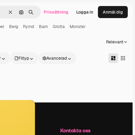
Prissättning
Logga in
Anmäl dig
Rensa
Sök efter bild
Söka
el
Berg
Rymd
Barn
Grotta
Monster
Relevant
r
Filtyp
Avancerad
Företag
Kontakta oss