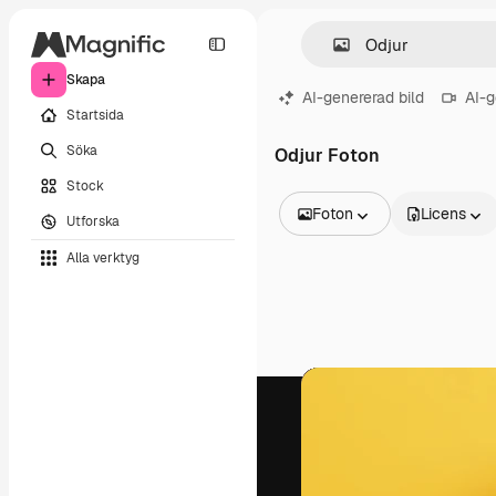
Skapa
AI-genererad bild
AI-g
Startsida
Söka
Odjur Foton
Stock
Foton
Licens
Utforska
Alla bilder
Alla verktyg
Vektorer
Illustrationer
Foton
PSD
Mallar
Mockups
Videor
Filmmaterial
Rörlig grafik
Videomallar
Ikoner
3D-modeller
Teckensnitt