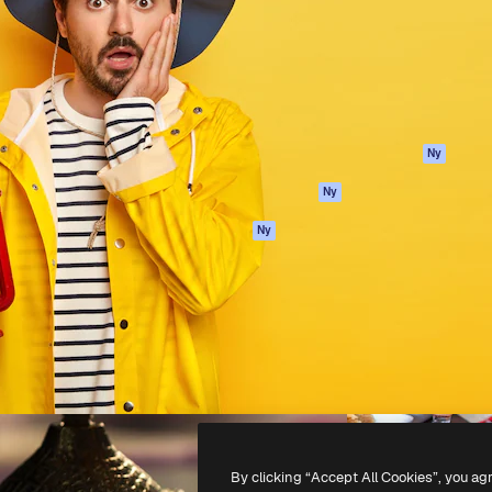
ttformen för att förverkliga
Spaces
Academy
e. Mer än 1 miljon
AI-assistent
Dokumentation
land kreatörer, företag,
AI-bildgenerator
Support
ior.
AI-videogenerator
Användarvillkor
AI-röstgenerator
Integritetspolicy
Stock-innehåll
Original
Ny
MCP för
Cookies policy
Ny
Claude/ChatGPT
Förtroendecenter
Agenter
Ny
Affiliates
API
Företag
Mobilapp
Alla Magnific-
verktyg
-
2026
Freepik Company S.L.U.
Alla rättigheter reserverade
.
By clicking “Accept All Cookies”, you ag