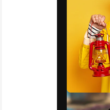
Den kreativa pla
ditt bästa arbet
prenumeranter b
byråer och stud
Svenska
Copyright © 2010