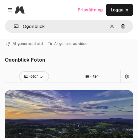
Magnific
Prissättning
Logga in
Close menu
Rensa
Sök eft
AI-genererad bild
AI-genererad video
Ogonblick Foton
Foton
Filter