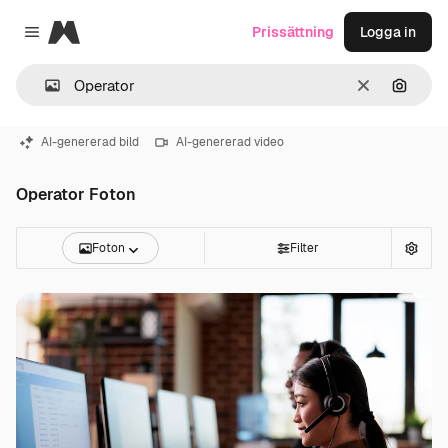
Magnific
Prissättning
Logga in
Close menu
Rensa
Sök eft
AI-genererad bild
AI-genererad video
Operator Foton
Foton
Filter