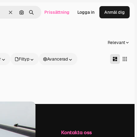
Prissättning
Logga in
Anmäl dig
Rensa
Sök efter bild
Söka
Relevant
r
Filtyp
Avancerad
Företag
Kontakta oss