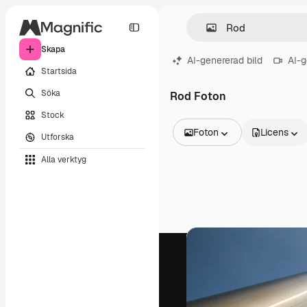
Skapa
AI-genererad bild
AI-g
Startsida
Söka
Rod Foton
Stock
Foton
Licens
Utforska
Alla bilder
Alla verktyg
Vektorer
Illustrationer
Foton
PSD
Mallar
Mockups
Videor
Filmmaterial
Rörlig grafik
Videomallar
Ikoner
3D-modeller
Teckensnitt