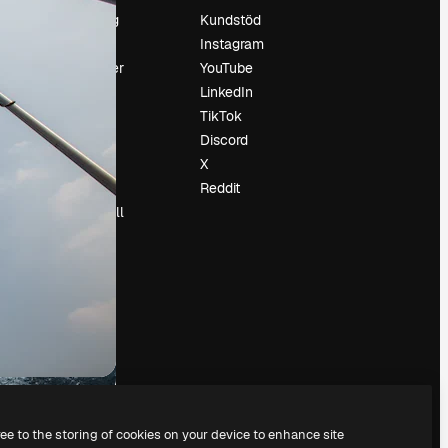
Prissättning
Kundstöd
Om oss
Instagram
Recensioner
YouTube
Karriär
LinkedIn
Söktrender
TikTok
Blogg
Discord
Händelser
X
Slidesgo
Reddit
Sälj innehåll
Pressrum
Söker efter
magnific.ai
ree to the storing of cookies on your device to enhance site