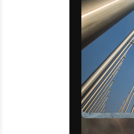
Den kreativa pla
ditt bästa arbet
prenumeranter b
byråer och stud
Svenska
Copyright © 2010