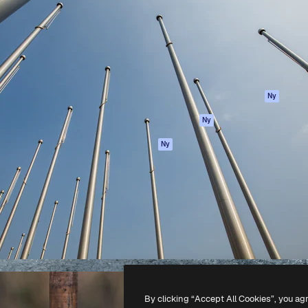
ttformen för att förverkliga
Spaces
Academy
e. Mer än 1 miljon
AI-assistent
Dokumentation
land kreatörer, företag,
AI-bildgenerator
Support
ior.
AI-videogenerator
Användarvillkor
AI-röstgenerator
Integritetspolicy
Stock-innehåll
Original
Ny
MCP för
Cookies policy
Ny
Claude/ChatGPT
Förtroendecenter
Agenter
Ny
Affiliates
API
Företag
Mobilapp
Alla Magnific-
verktyg
-
2026
Freepik Company S.L.U.
Alla rättigheter reserverade
.
By clicking “Accept All Cookies”, you ag