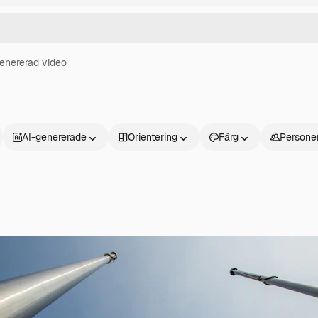
enererad video
AI-genererade
Orientering
Färg
Persone
Produkter
Kom igång