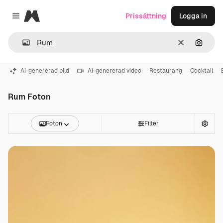
Magnific
Prissättning
Logga in
Close menu
Rensa
Sök eft
AI-genererad bild
AI-genererad video
Restaurang
Cocktail
Rum Foton
Foton
Filter