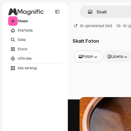
Skapa
AI-genererad bild
AI-g
Startsida
Söka
Skatt Foton
Stock
Foton
Licens
Utforska
Alla bilder
Alla verktyg
Vektorer
Illustrationer
Foton
PSD
Mallar
Mockups
Videor
Filmmaterial
Rörlig grafik
Videomallar
Ikoner
3D-modeller
Teckensnitt