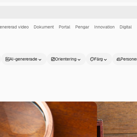
enererad video
Dokument
Portal
Pengar
Innovation
Digital
AI-genererade
Orientering
Färg
Persone
Produkter
Kom igång