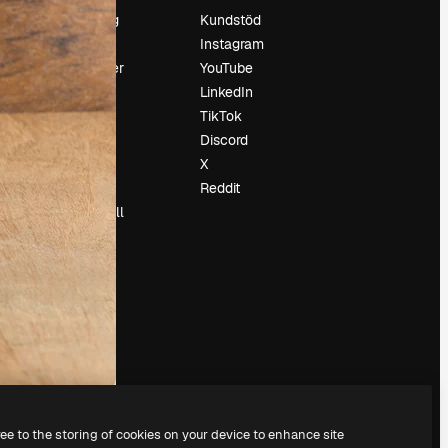
Prissättning
Kundstöd
Om oss
Instagram
Recensioner
YouTube
Karriär
LinkedIn
Söktrender
TikTok
Blogg
Discord
Händelser
X
Slidesgo
Reddit
Sälj innehåll
Pressrum
Söker efter
magnific.ai
ree to the storing of cookies on your device to enhance site