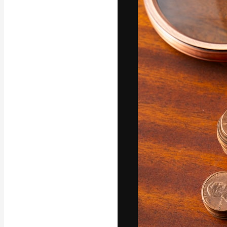
Den kreativa pla
ditt bästa arbet
prenumeranter b
byråer och stud
Svenska
Copyright © 2010