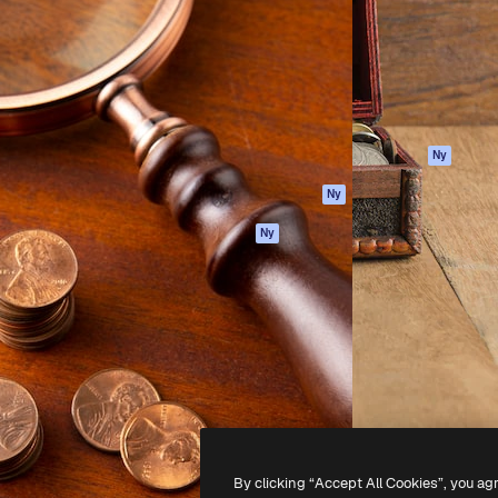
ttformen för att förverkliga
Spaces
Academy
e. Mer än 1 miljon
AI-assistent
Dokumentation
land kreatörer, företag,
AI-bildgenerator
Support
ior.
AI-videogenerator
Användarvillkor
AI-röstgenerator
Integritetspolicy
Stock-innehåll
Original
Ny
MCP för
Cookies policy
Ny
Claude/ChatGPT
Förtroendecenter
Agenter
Ny
Affiliates
API
Företag
Mobilapp
Alla Magnific-
verktyg
-
2026
Freepik Company S.L.U.
Alla rättigheter reserverade
.
By clicking “Accept All Cookies”, you ag