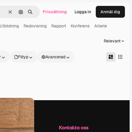
Prissättning
Logga in
Anmäl dig
Rensa
Sök efter bild
Söka
Utbildning
Redovisning
Rapport
Konferens
Arbete
Relevant
r
Filtyp
Avancerad
Företag
Kontakta oss