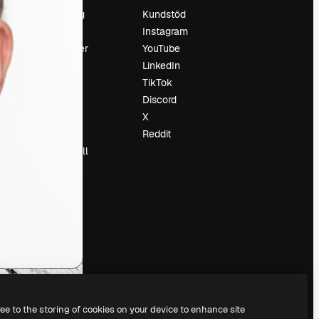
Prissättning
Kundstöd
Om oss
Instagram
Recensioner
YouTube
Karriär
LinkedIn
Söktrender
TikTok
Blogg
Discord
Händelser
X
Slidesgo
Reddit
Sälj innehåll
Pressrum
Söker efter
magnific.ai
ree to the storing of cookies on your device to enhance site