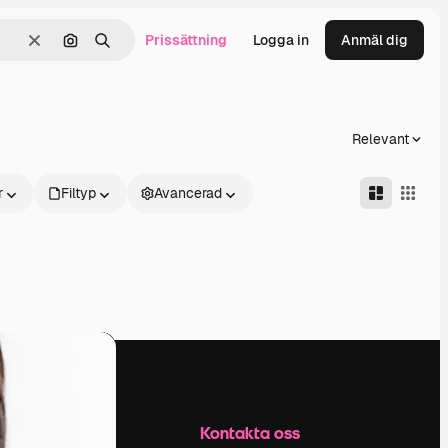
Prissättning
Logga in
Anmäl dig
Rensa
Sök efter bild
Söka
Relevant
r
Filtyp
Avancerad
Företag
Kontakta oss