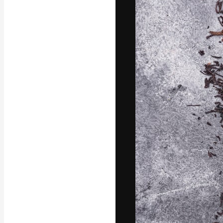
Den kreativa pla
ditt bästa arbet
prenumeranter b
byråer och stud
Svenska
Copyright © 2010