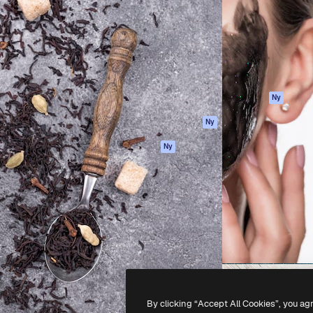
ttformen för att förverkliga
Spaces
Academy
e. Mer än 1 miljon
AI-assistent
Dokumentation
land kreatörer, företag,
AI-bildgenerator
Support
ior.
AI-videogenerator
Användarvillkor
AI-röstgenerator
Integritetspolicy
Stock-innehåll
Original
Ny
MCP för
Cookies policy
Ny
Claude/ChatGPT
Förtroendecenter
Agenter
Ny
Affiliates
API
Företag
Mobilapp
Alla Magnific-
verktyg
-
2026
Freepik Company S.L.U.
Alla rättigheter reserverade
.
By clicking “Accept All Cookies”, you ag