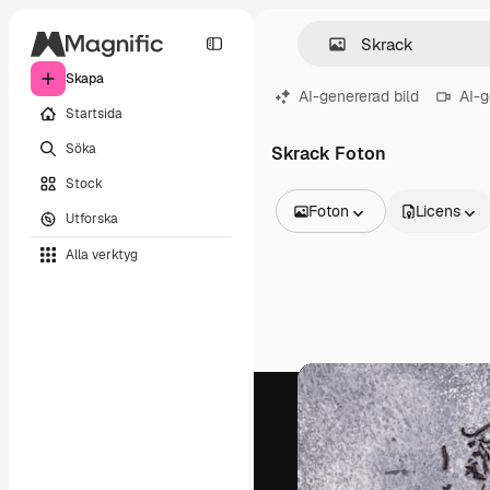
Skapa
AI-genererad bild
AI-g
Startsida
Söka
Skrack Foton
Stock
Foton
Licens
Utforska
Alla bilder
Alla verktyg
Vektorer
Illustrationer
Foton
PSD
Mallar
Mockups
Videor
Filmmaterial
Rörlig grafik
Videomallar
Ikoner
3D-modeller
Teckensnitt