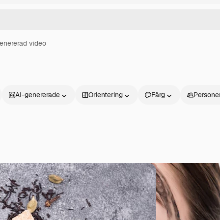
enererad video
AI-genererade
Orientering
Färg
Persone
Produkter
Kom igång