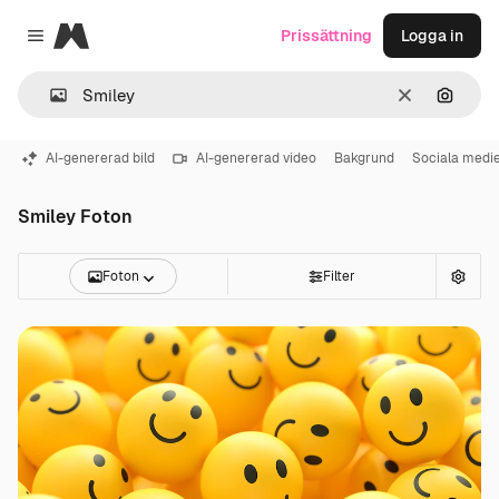
Magnific
Prissättning
Logga in
Close menu
Rensa
Sök eft
AI-genererad bild
AI-genererad video
Bakgrund
Sociala medi
Smiley Foton
Foton
Filter