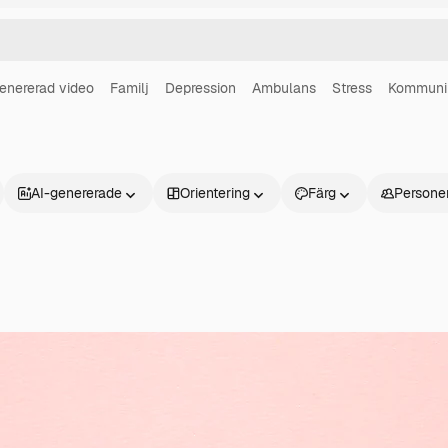
enererad video
Familj
Depression
Ambulans
Stress
Kommunik
AI-genererade
Orientering
Färg
Persone
Produkter
Kom igång