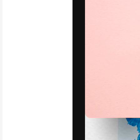
Den kreativa pla
ditt bästa arbet
prenumeranter b
byråer och stud
Svenska
Copyright © 2010