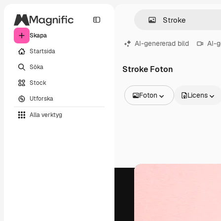
Skapa
AI-genererad bild
AI-g
Startsida
Söka
Stroke Foton
Stock
Foton
Licens
Utforska
Alla bilder
Alla verktyg
Vektorer
Illustrationer
Foton
PSD
Mallar
Mockups
Videor
Filmmaterial
Rörlig grafik
Videomallar
Ikoner
3D-modeller
Teckensnitt