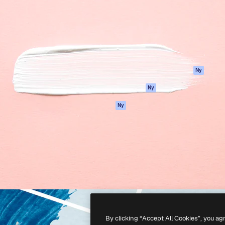
ttformen för att förverkliga
Spaces
Academy
e. Mer än 1 miljon
AI-assistent
Dokumentation
land kreatörer, företag,
AI-bildgenerator
Support
ior.
AI-videogenerator
Användarvillkor
AI-röstgenerator
Integritetspolicy
Stock-innehåll
Original
Ny
MCP för
Cookies policy
Ny
Claude/ChatGPT
Förtroendecenter
Agenter
Ny
Affiliates
API
Företag
Mobilapp
Alla Magnific-
verktyg
-
2026
Freepik Company S.L.U.
Alla rättigheter reserverade
.
By clicking “Accept All Cookies”, you ag