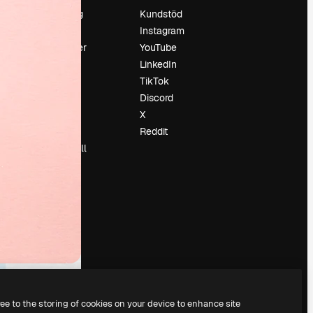
Prissättning
Kundstöd
Om oss
Instagram
Recensioner
YouTube
Karriär
LinkedIn
Söktrender
TikTok
Blogg
Discord
Händelser
X
Slidesgo
Reddit
Sälj innehåll
Pressrum
Söker efter
magnific.ai
ree to the storing of cookies on your device to enhance site