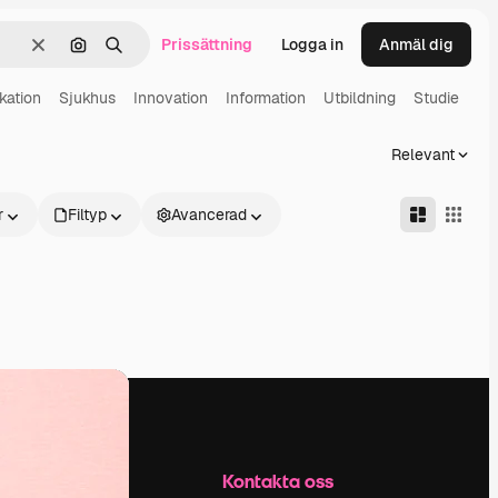
Prissättning
Logga in
Anmäl dig
Rensa
Sök efter bild
Söka
ation
Sjukhus
Innovation
Information
Utbildning
Studie
Relevant
r
Filtyp
Avancerad
Företag
Kontakta oss