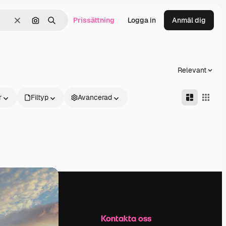
Prissättning
Logga in
Anmäl dig
Rensa
Sök efter bild
Söka
Relevant
r
Filtyp
Avancerad
Företag
Kontakta oss