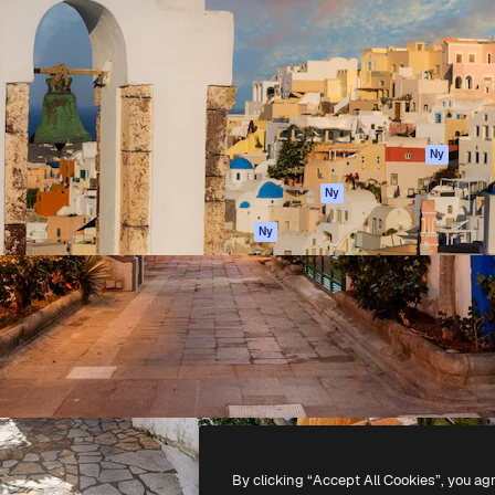
ttformen för att förverkliga
Spaces
Academy
e. Mer än 1 miljon
AI-assistent
Dokumentation
land kreatörer, företag,
AI-bildgenerator
Support
ior.
AI-videogenerator
Användarvillkor
AI-röstgenerator
Integritetspolicy
Stock-innehåll
Original
Ny
MCP för
Cookies policy
Ny
Claude/ChatGPT
Förtroendecenter
Agenter
Ny
Affiliates
API
Företag
Mobilapp
Alla Magnific-
verktyg
-
2026
Freepik Company S.L.U.
Alla rättigheter reserverade
.
By clicking “Accept All Cookies”, you ag