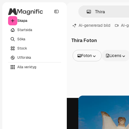
Skapa
AI-genererad bild
AI-g
Startsida
Söka
Thira Foton
Stock
Foton
Licens
Utforska
Alla bilder
Alla verktyg
Vektorer
Illustrationer
Foton
PSD
Mallar
Mockups
Videor
Filmmaterial
Rörlig grafik
Videomallar
Ikoner
3D-modeller
Teckensnitt