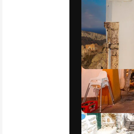
Den kreativa pla
ditt bästa arbet
prenumeranter b
byråer och stud
Svenska
Copyright © 2010