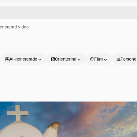
enererad video
AI-genererade
Orientering
Färg
Persone
Produkter
Kom igång