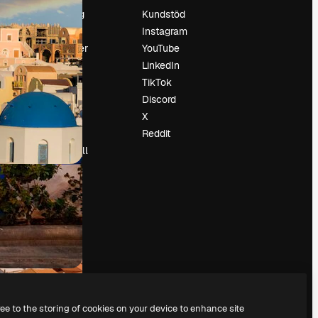
Prissättning
Kundstöd
Om oss
Instagram
Recensioner
YouTube
Karriär
LinkedIn
Söktrender
TikTok
Blogg
Discord
Händelser
X
Slidesgo
Reddit
Sälj innehåll
Pressrum
Söker efter
magnific.ai
ree to the storing of cookies on your device to enhance site