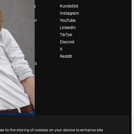
Prissättning
Kundstöd
Om oss
Instagram
Recensioner
YouTube
Karriär
LinkedIn
Söktrender
TikTok
Blogg
Discord
Händelser
X
Slidesgo
Reddit
Sälj innehåll
Pressrum
Söker efter
magnific.ai
ree to the storing of cookies on your device to enhance site