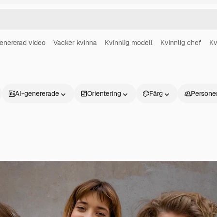
enererad video
Vacker kvinna
Kvinnlig modell
Kvinnlig chef
Kv
AI-genererade
Orientering
Färg
Persone
Produkter
Kom igång