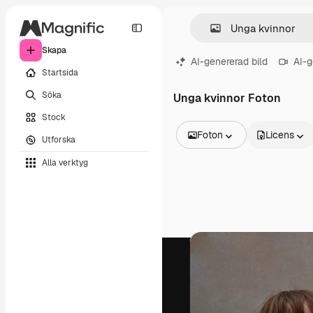
Skapa
AI-genererad bild
AI-g
Startsida
Söka
Unga kvinnor Foton
Stock
Foton
Licens
Utforska
Alla bilder
Alla verktyg
Vektorer
Illustrationer
Foton
PSD
Mallar
Mockups
Videor
Filmmaterial
Rörlig grafik
Videomallar
Ikoner
3D-modeller
Teckensnitt