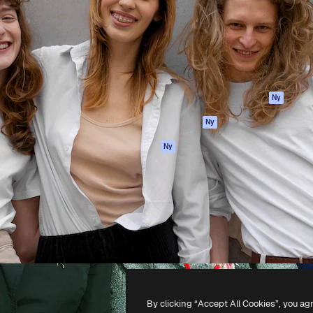
ttformen för att förverkliga
Spaces
Academy
e. Mer än 1 miljon
AI-assistent
Dokumentation
land kreatörer, företag,
AI-bildgenerator
Support
ior.
AI-videogenerator
Användarvillkor
AI-röstgenerator
Integritetspolicy
Stock-innehåll
Original
Ny
MCP för
Cookies policy
Ny
Claude/ChatGPT
Förtroendecenter
Agenter
Ny
Affiliates
API
Företag
Mobilapp
Alla Magnific-
verktyg
-
2026
Freepik Company S.L.U.
Alla rättigheter reserverade
.
By clicking “Accept All Cookies”, you ag