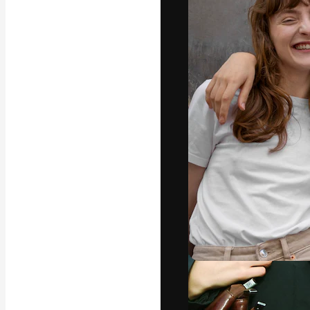
Den kreativa pla
ditt bästa arbet
prenumeranter b
byråer och stud
Svenska
Copyright © 2010