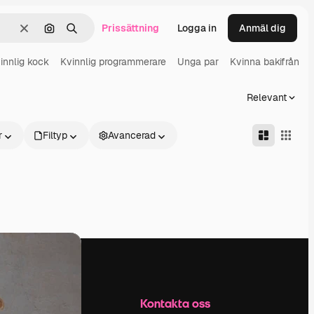
Prissättning
Logga in
Anmäl dig
Rensa
Sök efter bild
Söka
innlig kock
Kvinnlig programmerare
Unga par
Kvinna bakifrån
Relevant
r
Filtyp
Avancerad
Företag
Kontakta oss